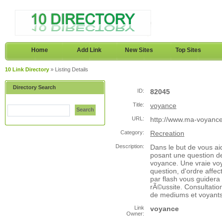
Home
Add Link
New Sites
Top Sites
10 Link Directory
» Listing Details
Directory Search
ID:
82045
Title:
voyance
Search
URL:
http://www.ma-voyance
Category:
Recreation
Description:
Dans le but de vous ai
posant une question de
voyance. Une vraie voy
question, d'ordre affe
par flash vous guidera
rÃ©ussite. Consultatio
de mediums et voyants
Link
voyance
Owner: